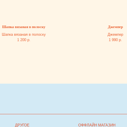
ка вязаная в полоску
Джемпер
а вязаная в полоску
Джемпер
1 200
р.
1 990
р.
ДРУГОЕ
ОФФЛАЙН МАГАЗИН
ЧАСЫ РАБОТЫ:
Оферта
ЕЖЕДНЕВНО С 10:00 ДО 22:00
Политика
Владелец сайта
г. Тюмень, ТРЦ Кристалл, 2 этаж, ул.Дмитри
Менделеева д.1
Посмотреть на карте