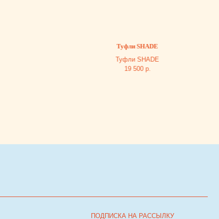
Туфли SHADE
Туфли SHADE
19 500
р.
ПОДПИСКА НА РАССЫЛКУ
Я согласен с
политикой обработки персональных
я
данных
ПОДПИСАТЬСЯ НА РАССЫЛКУ