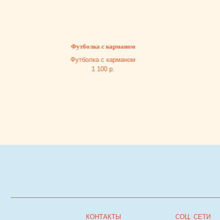
Футболка с карманом
Шап
Футболка с карманом
Шапк
1 100
р.
КОНТАКТЫ
СОЦ. СЕТИ
Каталог
+7 (932) 323-84-88
Телеграм
О нас
Инстаграм*
*деятельность
Блог
goldfishkids@mail.ru
организации запрещена на
Покупателю
территории РФ