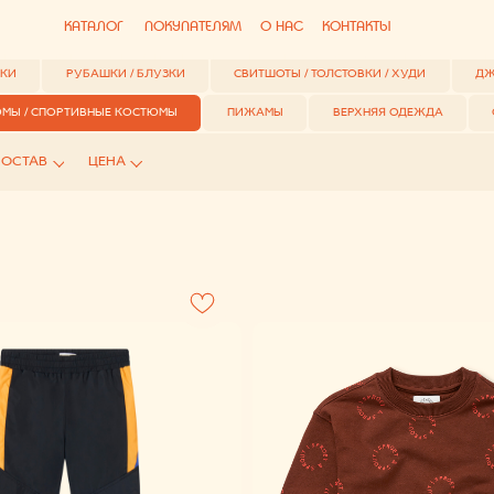
Collabza error (#rec815954812): subscription_expired
КАТАЛОГ
КАТАЛОГ
ПОКУПАТЕЛЯМ
ПОКУПАТЕЛЯМ
О НАС
О НАС
КОНТАКТЫ
КОНТАКТЫ
РТИВНЫЕ КОСТЮМЫ ОТ 
РУБАШКИ / БЛУЗКИ
СВИТШОТЫ / ТОЛСТОВКИ / ХУДИ
ДЖЕМПЕРЫ / КАРДИГАН
ОРТИВНЫЕ КОСТЮМЫ
ПИЖАМЫ
ВЕРХНЯЯ ОДЕЖДА
ОБУВЬ
АКС
АВ
ЦЕНА