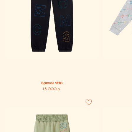
Брюки SMG
Тол
15 000
р.