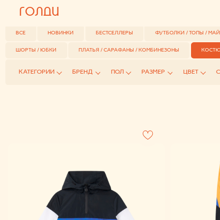
ГОЛДИ
ГОЛДИ
КОСТЮМЫ И СПО
ВСЕ
НОВИНКИ
БЕСТСЕЛЛЕРЫ
ФУТБОЛКИ / ТОПЫ / МАЙКИ
ШОРТЫ / ЮБКИ
ПЛАТЬЯ / САРАФАНЫ / КОМБИНЕЗОНЫ
КОСТЮМЫ / СП
КАТЕГОРИИ
БРЕНД
ПОЛ
РАЗМЕР
ЦВЕТ
СОСТ