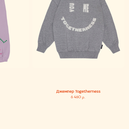
Джемпер Togetherness
6 460
р.