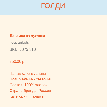
Collabza error (#rec815954812): subscription_expired
ГОЛДИ
ГОЛДИ
КАТАЛОГ
Панамка из муслина
Toucankids
БРЕНДЫ
SKU:
6075-310
ПОКУПАТЕЛЯМ
850,00
р.
О НАС
Панамка из муслина
БЛОГ
Пол: Мальчики/Девочки
Состав: 100% хлопок
КОНТАКТЫ
Страна бренда: Россия
Категории: Панамы
Вам может понравиться