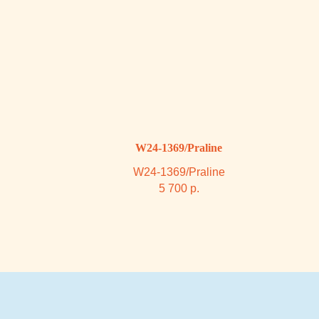
КОНТАКТЫ
СОЦ. СЕТИ
Каталог
+7 (932) 323-84-88
Телеграм
О нас
Инстаграм*
Блог
*деятельность
goldfishkids@mail.ru
организации
Покупателю
запрещена на
территории РФ
ОФФЛАЙН МАГАЗИН
ДРУГОЕ
ЧАСЫ РАБОТЫ:
Оферта
ЕЖЕДНЕВНО С 10:00 ДО
Политика
22:00
Владелец сайта
г. Тюмень, ТРЦ Кристалл, 2 этаж,
ул.Дмитрия Менделеева д.1
Посмотреть на карте
ПОДПИСКА НА РАССЫЛКУ