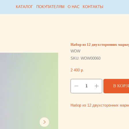
Collabza error (#rec815954812): subscription_expired
КАТАЛОГ
КАТАЛОГ
ПОКУПАТЕЛЯМ
ПОКУПАТЕЛЯМ
О НАС
О НАС
КОНТАКТЫ
КОНТАКТЫ
Набор из 12 двухсторонних маркеров
WOW
SKU:
WOW00060
2 400
р.
В КОРЗИНУ
Набор из 12 двухсторонних маркеров