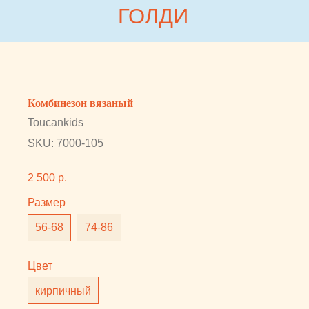
Collabza error (#rec815954812): subscription_expired
ГОЛДИ
ГОЛДИ
КАТАЛОГ
Комбинезон вязаный
Toucankids
БРЕНДЫ
SKU:
7000-105
ПОКУПАТЕЛЯМ
2 500
р.
О НАС
Размер
БЛОГ
56-68
74-86
КОНТАКТЫ
Цвет
кирпичный
Комбинезон вязаный
Пол: Мальчики/Девочки
Состав: 100% хлопок
Страна бренда: Россия