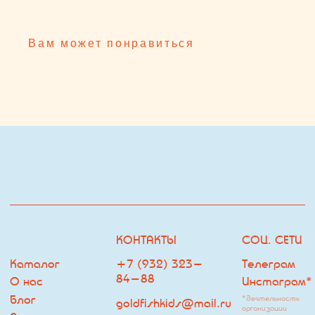
Каталог
+7 (932) 323-
Телеграм
84-88
О нас
Инстаграм*
Блог
*деятельность
goldfishkids@mail.ru
организации
Покупателю
запрещена на
территории РФ
ОФФЛАЙН МАГАЗИН
ДРУГОЕ
ЧАСЫ РАБОТЫ:
Оферта
ЕЖЕДНЕВНО С 10:00 ДО
Политика
22:00
Владелец сайта
г. Тюмень, ТРЦ Кристалл, 2
этаж, ул.Дмитрия Менделеева
д.1
Посмотреть на карте
ПОДПИСКА НА РАССЫЛКУ
НАВИГАЦИЯ
Я согласен с
политикой обработки персональных данных
ПОДПИСАТЬСЯ НА РАССЫЛКУ
© Goldfish
Разработка сайта