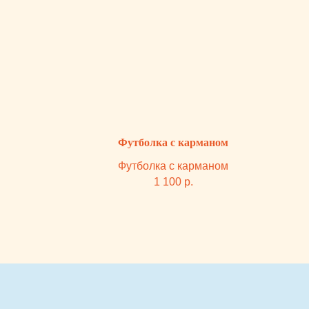
КОНТАКТЫ
СОЦ. СЕТИ
Каталог
+7 (932) 323-84-88
Телеграм
О нас
Инстаграм*
Блог
*деятельность
goldfishkids@mail.ru
организации
Покупателю
запрещена на
территории РФ
ОФФЛАЙН МАГАЗИН
ДРУГОЕ
ЧАСЫ РАБОТЫ:
Оферта
ЕЖЕДНЕВНО С 10:00 ДО
Политика
22:00
Владелец сайта
г. Тюмень, ТРЦ Кристалл, 2 этаж,
ул.Дмитрия Менделеева д.1
Посмотреть на карте
ПОДПИСКА НА РАССЫЛКУ
НАВИГАЦИЯ
Я согласен с
политикой обработки персональных данных
ПОДПИСАТЬСЯ НА РАССЫЛКУ