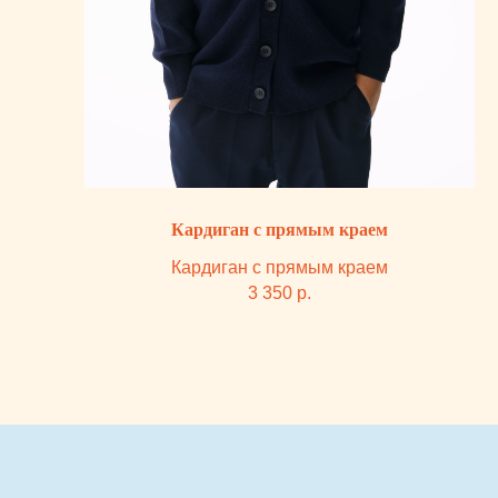
КОНТАКТЫ
СОЦ. СЕТИ
Каталог
+7 (932) 323-84-88
Телеграм
О нас
Инстаграм*
Блог
*деятельность
goldfishkids@mail.ru
организации
Покупателю
запрещена на
территории РФ
ОФФЛАЙН МАГАЗИН
ДРУГОЕ
ЧАСЫ РАБОТЫ:
Оферта
ЕЖЕДНЕВНО С 10:00 ДО
Политика
22:00
Владелец сайта
г. Тюмень, ТРЦ Кристалл, 2 этаж,
ул.Дмитрия Менделеева д.1
Посмотреть на карте
ПОДПИСКА НА РАССЫЛКУ
НАВИГАЦИЯ
Я согласен с
политикой обработки персональных данных
ПОДПИСАТЬСЯ НА РАССЫЛКУ