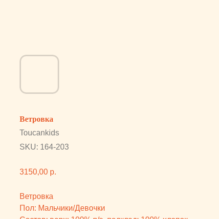
Ветровка
Toucankids
SKU:
164-203
3150,00
р.
Ветровка
Пол: Мальчики/Девочки
Состав: верх: 100% п/э, подклад: 100% хлопок
Страна бренда: Россия
Категории: Ветровка
Вам может понравиться