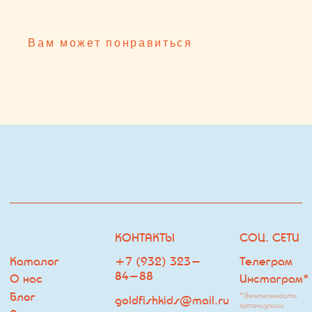
Каталог
+7 (932) 323-
Телеграм
84-88
О нас
Инстаграм*
Блог
*деятельность
goldfishkids@mail.ru
организации
Покупателю
запрещена на
территории РФ
ОФФЛАЙН МАГАЗИН
ДРУГОЕ
ЧАСЫ РАБОТЫ:
Оферта
ЕЖЕДНЕВНО С 10:00 ДО
Политика
22:00
Владелец сайта
г. Тюмень, ТРЦ Кристалл, 2
этаж, ул.Дмитрия Менделеева
д.1
Посмотреть на карте
ПОДПИСКА НА РАССЫЛКУ
НАВИГАЦИЯ
Я согласен с
политикой обработки персональных данных
ПОДПИСАТЬСЯ НА РАССЫЛКУ
© Goldfish
Разработка сайта