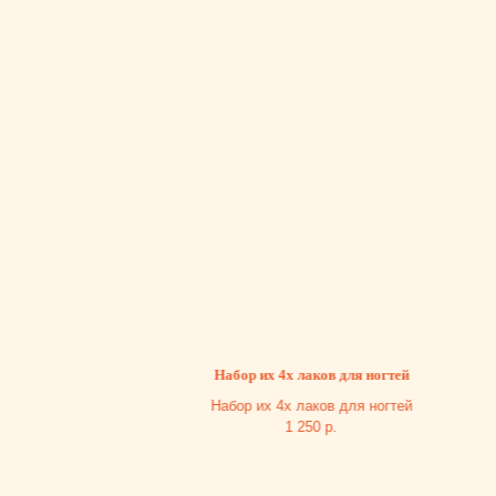
Набор их 4х лаков для ногтей
Кард
Набор их 4х лаков для ногтей
Кард
1 250
р.