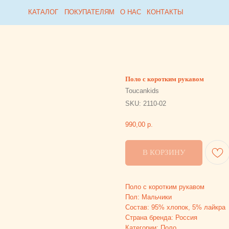
Collabza error (#rec815954812): subscription_expired
КАТАЛОГ
КАТАЛОГ
ПОКУПАТЕЛЯМ
ПОКУПАТЕЛЯМ
О НАС
О НАС
КОНТАКТЫ
КОНТАКТЫ
Поло с коротким рукавом
Toucankids
SKU:
2110-02
990,00
р.
В КОРЗИНУ
Поло с коротким рукавом
Пол: Мальчики
Состав: 95% хлопок, 5% лайкра
Страна бренда: Россия
Категории: Поло