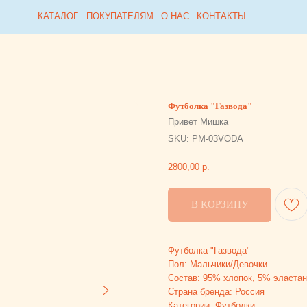
Collabza error (#rec815954812): subscription_expired
КАТАЛОГ
КАТАЛОГ
ПОКУПАТЕЛЯМ
ПОКУПАТЕЛЯМ
О НАС
О НАС
КОНТАКТЫ
КОНТАКТЫ
Футболка "Газвода"
Привет Мишка
SKU:
PM-03VODA
2800,00
р.
В КОРЗИНУ
Футболка "Газвода"
Пол: Мальчики/Девочки
Состав: 95% хлопок, 5% эластан
Страна бренда: Россия
Категории: Футболки