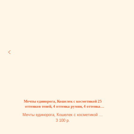
Мечты единорога, Кошелек с косметикой 25
оттенков теней, 4 оттенка румян, 4 оттенка
крем
Мечты единорога, Кошелек с косметикой 25
оттенков теней, 4 оттенка румян, 4 оттенка
3 100
р.
кремовых теней с блестками, 6 бальзамов
для губ, аппликаторы