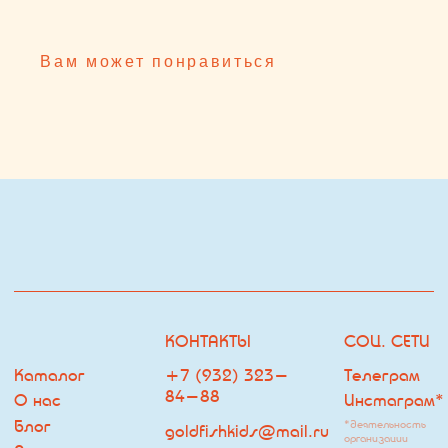
Каталог
+7 (932) 323-
Телеграм
84-88
О нас
Инстаграм*
Блог
*деятельность
goldfishkids@mail.ru
организации
Покупателю
запрещена на
территории РФ
ОФФЛАЙН МАГАЗИН
ДРУГОЕ
ЧАСЫ РАБОТЫ:
Оферта
ЕЖЕДНЕВНО С 10:00 ДО
Политика
22:00
Владелец сайта
г. Тюмень, ТРЦ Кристалл, 2
этаж, ул.Дмитрия Менделеева
д.1
Посмотреть на карте
ПОДПИСКА НА РАССЫЛКУ
НАВИГАЦИЯ
Я согласен с
политикой обработки персональных данных
ПОДПИСАТЬСЯ НА РАССЫЛКУ
© Goldfish
Разработка сайта