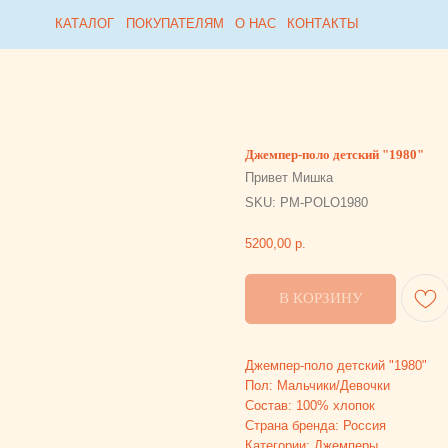
Collabza error (#rec815954812): subscription_expired
КАТАЛОГ
КАТАЛОГ
ПОКУПАТЕЛЯМ
ПОКУПАТЕЛЯМ
О НАС
О НАС
КОНТАКТЫ
КОНТАКТЫ
Джемпер-поло детский "1980"
Привет Мишка
SKU:
PM-POLO1980
5200,00
р.
В КОРЗИНУ
Джемпер-поло детский "1980"
Пол: Мальчики/Девочки
Состав: 100% хлопок
Страна бренда: Россия
Категории: Джемперы