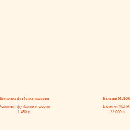
ект футболка и шорты
Балетки MURABI
ект футболка и шорты
Балетки MURABI
1 450
р.
22 000
р.