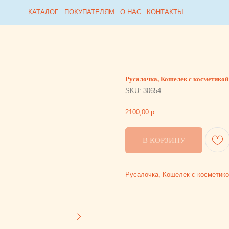
Collabza error (#rec815954812): subscription_expired
КАТАЛОГ
КАТАЛОГ
ПОКУПАТЕЛЯМ
ПОКУПАТЕЛЯМ
О НАС
О НАС
КОНТАКТЫ
КОНТАКТЫ
Русалочка, Кошелек с косметикой мини
SKU:
30654
2100,00
р.
В КОРЗИНУ
Русалочка, Кошелек с косметикой мини