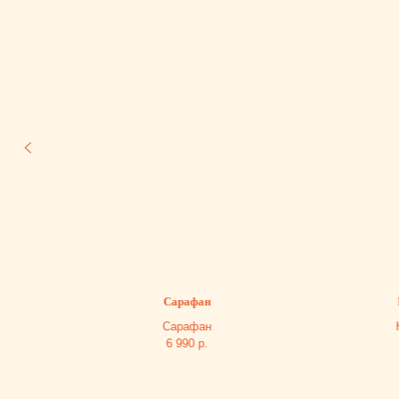
я
Сарафан
Компл
я
Сарафан
Компл
6 990
р.