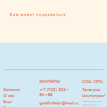
Каталог
+7 (932) 323-
Телеграм
84-88
О нас
Инстаграм*
Блог
*деятельность
goldfishkids@mail.ru
организации
Покупателю
запрещена на
территории РФ
ОФФЛАЙН МАГАЗИН
ДРУГОЕ
ЧАСЫ РАБОТЫ:
Оферта
ЕЖЕДНЕВНО С 10:00 ДО
Политика
22:00
Владелец сайта
г. Тюмень, ТРЦ Кристалл, 2
этаж, ул.Дмитрия Менделеева
д.1
Посмотреть на карте
ПОДПИСКА НА РАССЫЛКУ
НАВИГАЦИЯ
Я согласен с
политикой обработки персональных данных
ПОДПИСАТЬСЯ НА РАССЫЛКУ
© Goldfish
Разработка сайта