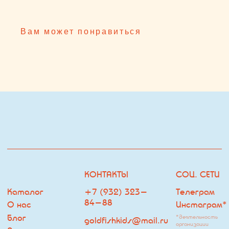
Каталог
+7 (932) 323-
Телеграм
84-88
О нас
Инстаграм*
Блог
*деятельность
goldfishkids@mail.ru
организации
Покупателю
запрещена на
территории РФ
ОФФЛАЙН МАГАЗИН
ДРУГОЕ
ЧАСЫ РАБОТЫ:
Оферта
ЕЖЕДНЕВНО С 10:00 ДО
Политика
22:00
Владелец сайта
г. Тюмень, ТРЦ Кристалл, 2
этаж, ул.Дмитрия Менделеева
д.1
Посмотреть на карте
ПОДПИСКА НА РАССЫЛКУ
НАВИГАЦИЯ
Я согласен с
политикой обработки персональных данных
ПОДПИСАТЬСЯ НА РАССЫЛКУ
© Goldfish
Разработка сайта