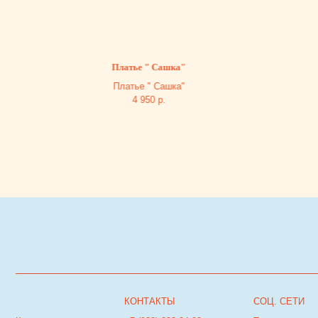
Платье " Сашка"
Платье " Сашка"
4 950
р.
КОНТАКТЫ
СОЦ. СЕТИ
Каталог
+7 (932) 323-84-88
Телеграм
О нас
Инстаграм*
*деятельность
Блог
goldfishkids@mail.ru
организации запрещена на
Покупателю
территории РФ
© Goldfish