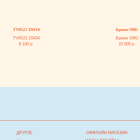
TV8S21 Z0434
Брюки SMG
TV8S21 Z0434
Брюки SMG
8 100
р.
15 000
р.
ДРУГОЕ
ОФФЛАЙН МАГАЗИН
ЧАСЫ РАБОТЫ:
Оферта
ЕЖЕДНЕВНО С 10:00 ДО 22:00
Политика
Владелец сайта
г. Тюмень, ТРЦ Кристалл, 2 этаж, ул.Дмитри
Менделеева д.1
Посмотреть на карте