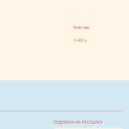
Лонгслив
5 400
р.
ПОДПИСКА НА РАССЫЛКУ
Я согласен с
политикой обработки персональных
я
данных
ПОДПИСАТЬСЯ НА РАССЫЛКУ
Разработка сайта