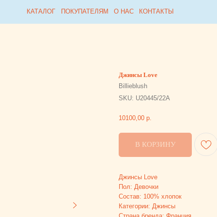
Collabza error (#rec815954812): subscription_expired
КАТАЛОГ
КАТАЛОГ
ПОКУПАТЕЛЯМ
ПОКУПАТЕЛЯМ
О НАС
О НАС
КОНТАКТЫ
КОНТАКТЫ
Джинсы Love
Billieblush
SKU:
U20445/22A
10100,00
р.
В КОРЗИНУ
Джинсы Love
Пол: Девочки
Состав: 100% хлопок
Категории: Джинсы
Страна бренда: Франция