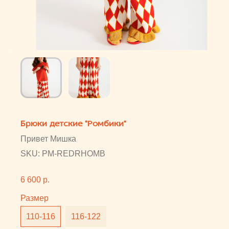
Брюки детские "Ромбики"
Привет Мишка
SKU:
PM-REDRHOMB
6 600
р.
Размер
110-116
116-122
Цвет
молочный-красный
Брюки детские "Ромбики"
Пол: Девочки
Состав: 100% хлопок
Страна бренда: Россия
Категории: Брюки