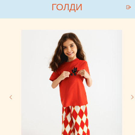
Collabza error (#rec815954812): subscription_expired
ГОЛДИ
ГОЛДИ
КАТАЛОГ
БРЕНДЫ
ПОКУПАТЕЛЯМ
О НАС
БЛОГ
КОНТАКТЫ