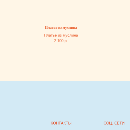
Платье из муслина
Платье из муслина
2 100
р.
КОНТАКТЫ
СОЦ. СЕТИ
Каталог
+7 (932) 323-84-88
Телеграм
О нас
Инстаграм*
*деятельность
Блог
goldfishkids@mail.ru
организации запрещена на
Покупателю
территории РФ
© Goldfish