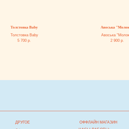
Толстовка Baby
Авоська "Молоко"
Толстовка Baby
Авоська "Молоко"
5 700
р.
2 900
р.
ДРУГОЕ
ОФФЛАЙН МАГАЗИН
ЧАСЫ РАБОТЫ:
Оферта
ЕЖЕДНЕВНО С 10:00 ДО 22:00
Политика
Владелец сайта
г. Тюмень, ТРЦ Кристалл, 2 этаж, ул.Дмитри
Менделеева д.1
Посмотреть на карте