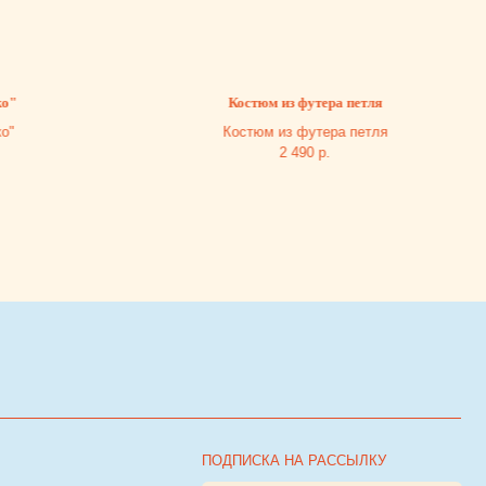
Комплект 
Костюм из футера петля
Костюм из футера петля
Комплект 
2 490
р.
ПОДПИСКА НА РАССЫЛКУ
Я согласен с
политикой обработки персональных
я
данных
ПОДПИСАТЬСЯ НА РАССЫЛКУ
Разработка сайта